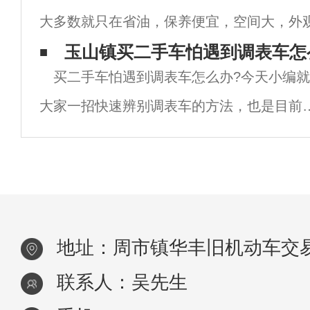
大多数就只在省油，保养便宜，空间大，外
使用寿命和司机乘客的安全。若保养或使用
龄可能有点久，不过买回家作为过渡或练手
玉山镇买二手车怕遇到调表车怎
当会
买二手车怕遇到调表车怎么办?今天小编
问题，下面小编就来给大家说说2-3万买什么
大家一招快速辨别调表车的方法，也是目前
二手车市场上最靠谱的方法，同时也是很多
二手车的朋友都在用的方法，你知道是什么
法吗？小编也不卖关子了，下面就来告诉大
地址：周市镇华丰旧机动车交易
联系人：吴先生