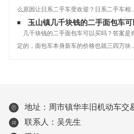
么原因让日系二手车受欢迎？日系二手车相
法吗？小编也不卖关子了，下面就来告诉大
其他品牌的车有哪些优势呢？下面小编就来
玉山镇几千块钱的二手面包车可
几千块钱的二手面包车可以买吗？答案是
诉大家为什么懂车的人都推荐买二手车选日
定的，面包车本身新车的价格也就三四万块
车。1.油耗低日系车是出了名的油耗低，不
所以二手车自然也就不会太贵，几千块钱肯
是可以买的，但也不是所有的面包车都值得
买，需要满足几个条二手面包车才值得买，
面小
地址：周市镇华丰旧机动车交易
联系人：吴先生